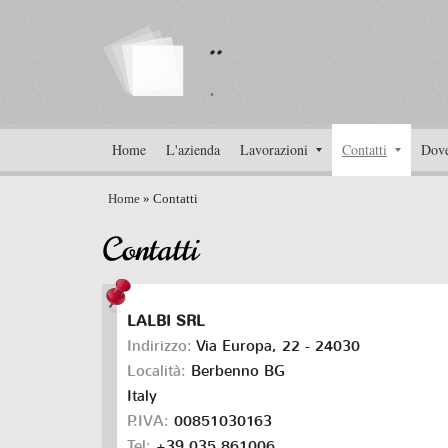
..
.
Home
L'azienda
Lavorazioni
Contatti
Dove
Home
» Contatti
Contatti
LALBI SRL
Indirizzo:
Via Europa, 22 - 24030
Località:
Berbenno
BG
Italy
P.IVA:
00851030163
Tel:
+39 035 861006