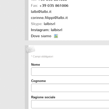
Fax:
+39 035 861006
lalbi@lalbi.it
corinne.filippi@lalbi.it
Skype:
lalbisrl
Instagram: lalbisrl
Dove siamo
* Campi obbligatori
Nome
Cognome
Ragione sociale